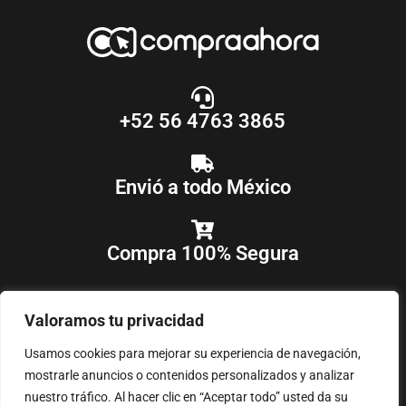
+52 56 4763 3865
Envió a todo México
Compra 100% Segura
Valoramos tu privacidad
Usamos cookies para mejorar su experiencia de navegación,
mostrarle anuncios o contenidos personalizados y analizar
nuestro tráfico. Al hacer clic en “Aceptar todo” usted da su
COPYRIGHT © 2018-2025
COMPRAAHORA
, TODOS LOS DERECHOS