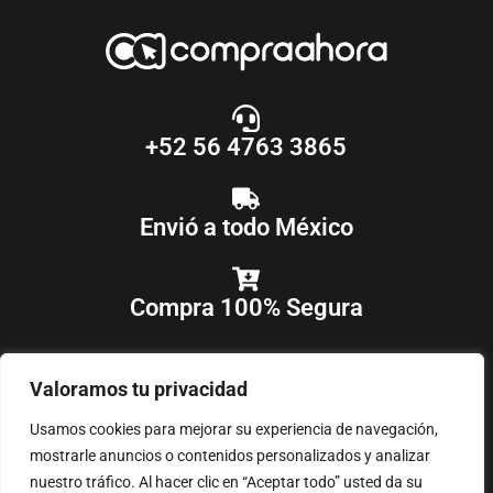
+52 56 4763 3865
Envió a todo México
Compra 100% Segura
Valoramos tu privacidad
Usamos cookies para mejorar su experiencia de navegación,
mostrarle anuncios o contenidos personalizados y analizar
nuestro tráfico. Al hacer clic en “Aceptar todo” usted da su
COPYRIGHT © 2018-2025
COMPRAAHORA
, TODOS LOS DERECHOS