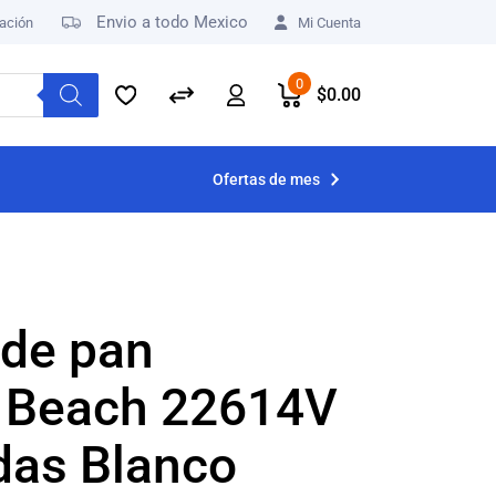
Envio a todo Mexico
ación
Mi Cuenta
0
$
0.00
Ofertas de mes
 de pan
 Beach 22614V
das Blanco