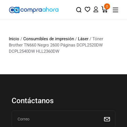
0
Inicio
/
Consumibles de impresión
/
Láser
/ Tóner
Brother TN660 Negro 2600 Páginas DCPL2520DW
DCPL2540DW HLL2360DW
Contáctanos