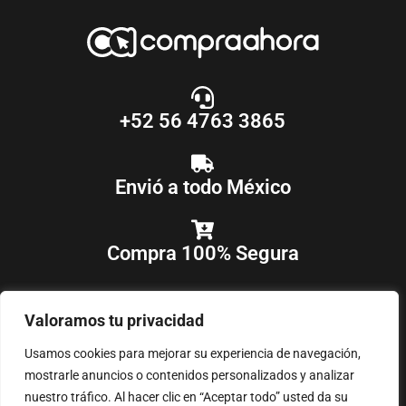
+52 56 4763 3865
Envió a todo México
Compra 100% Segura
Valoramos tu privacidad
Usamos cookies para mejorar su experiencia de navegación,
mostrarle anuncios o contenidos personalizados y analizar
nuestro tráfico. Al hacer clic en “Aceptar todo” usted da su
COPYRIGHT © 2018-2025
COMPRAAHORA
, TODOS LOS DERECHOS