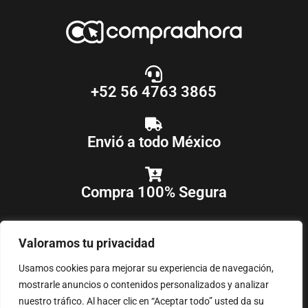
+52 56 4763 3865
Envió a todo México
Compra 100% Segura
Valoramos tu privacidad
Usamos cookies para mejorar su experiencia de navegación,
mostrarle anuncios o contenidos personalizados y analizar
nuestro tráfico. Al hacer clic en “Aceptar todo” usted da su
COPYRIGHT © 2018-2025
COMPRAAHORA
, TODOS LOS DERECHOS