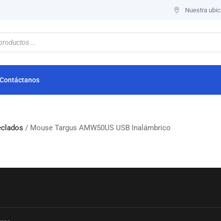
Nuestra ubic
Contáctanos
eclados
/ Mouse Targus AMW50US USB Inalámbrico