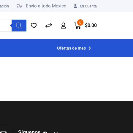
Envio a todo Mexico
ación
Mi Cuenta
0
$
0.00
Ofertas de mes
Síguenos