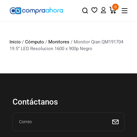
0
Inicio
/
Cómputo
/
Monitores
/ Monitor Qian QM191704
19.5” LED Resolucion 1600 x 900p Negro
Contáctanos