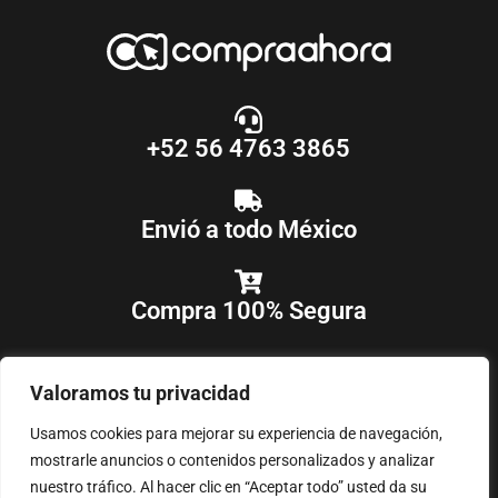
+52 56 4763 3865
Envió a todo México
Compra 100% Segura
Valoramos tu privacidad
Usamos cookies para mejorar su experiencia de navegación,
mostrarle anuncios o contenidos personalizados y analizar
nuestro tráfico. Al hacer clic en “Aceptar todo” usted da su
COPYRIGHT © 2018-2025
COMPRAAHORA
, TODOS LOS DERECHOS