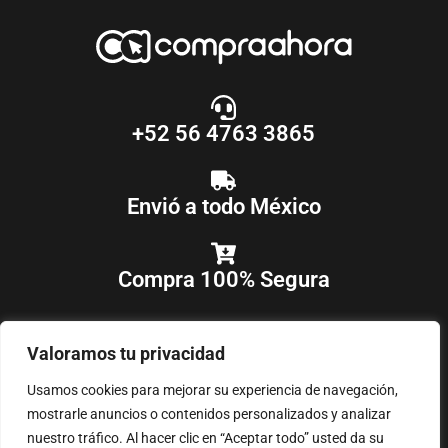
+52 56 4763 3865
Envió a todo México
Compra 100% Segura
Valoramos tu privacidad
Usamos cookies para mejorar su experiencia de navegación,
mostrarle anuncios o contenidos personalizados y analizar
nuestro tráfico. Al hacer clic en “Aceptar todo” usted da su
COPYRIGHT © 2018-2025
COMPRAAHORA
, TODOS LOS DERECHOS