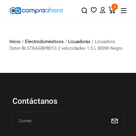
0
Inicio
/
Electrodomésticos
/
Licuadoras
/ Licuadora
Oster BLSTKAGBPB013 2 velocidades 1.5 L 800W Negro
Contáctanos