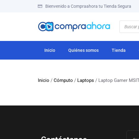
Bienvenido a Compraahora tu Tienda Segura
Inicio
Quiénes somos
Tienda
Inicio
/
Cómputo
/
Laptops
/ Laptop Gamer MSIT