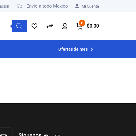
Envio a todo Mexico
ación
Mi Cuenta
0
$
0.00
Ofertas de mes
Síguenos