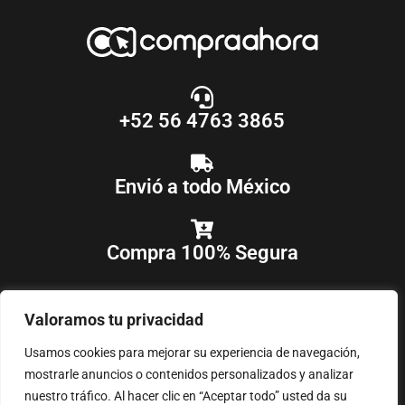
+52 56 4763 3865
Envió a todo México
Compra 100% Segura
Valoramos tu privacidad
Usamos cookies para mejorar su experiencia de navegación,
mostrarle anuncios o contenidos personalizados y analizar
nuestro tráfico. Al hacer clic en “Aceptar todo” usted da su
COPYRIGHT © 2018-2025
COMPRAAHORA
, TODOS LOS DERECHOS