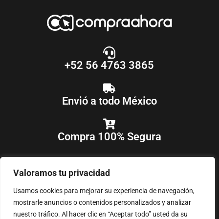
+52 56 4763 3865
Envió a todo México
Compra 100% Segura
Valoramos tu privacidad
Usamos cookies para mejorar su experiencia de navegación,
mostrarle anuncios o contenidos personalizados y analizar
nuestro tráfico. Al hacer clic en “Aceptar todo” usted da su
COPYRIGHT © 2018-2025
COMPRAAHORA
, TODOS LOS DERECHOS