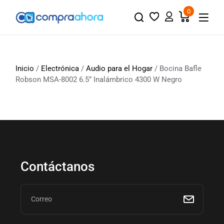
0
Inicio
/
Electrónica
/
Audio para el Hogar
/ Bocina Bafle
Robson MSA-8002 6.5” Inalámbrico 4300 W Negro
Contáctanos