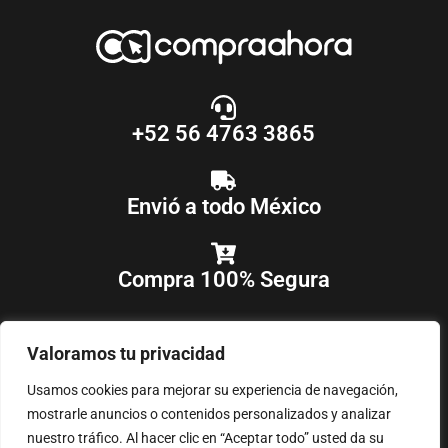
+52 56 4763 3865
Envió a todo México
Compra 100% Segura
Valoramos tu privacidad
Usamos cookies para mejorar su experiencia de navegación,
mostrarle anuncios o contenidos personalizados y analizar
nuestro tráfico. Al hacer clic en “Aceptar todo” usted da su
COPYRIGHT © 2018-2025
COMPRAAHORA
, TODOS LOS DERECHOS