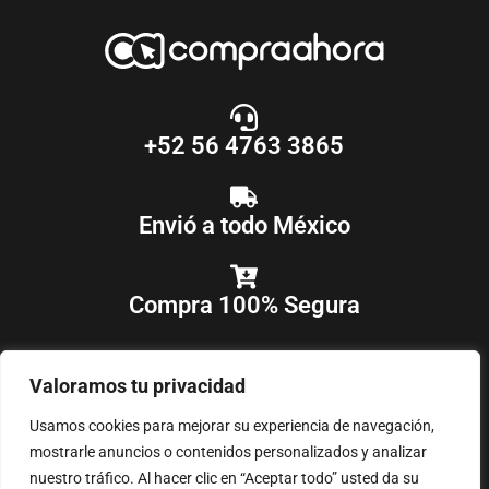
+52 56 4763 3865
Envió a todo México
Compra 100% Segura
Valoramos tu privacidad
Usamos cookies para mejorar su experiencia de navegación,
mostrarle anuncios o contenidos personalizados y analizar
nuestro tráfico. Al hacer clic en “Aceptar todo” usted da su
COPYRIGHT © 2018-2025
COMPRAAHORA
, TODOS LOS DERECHOS