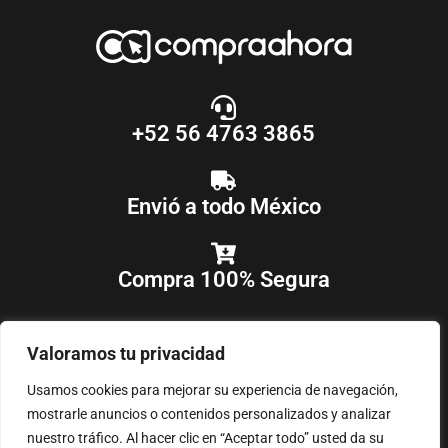
+52 56 4763 3865
Envió a todo México
Compra 100% Segura
Valoramos tu privacidad
Usamos cookies para mejorar su experiencia de navegación,
mostrarle anuncios o contenidos personalizados y analizar
nuestro tráfico. Al hacer clic en “Aceptar todo” usted da su
COPYRIGHT © 2018-2025
COMPRAAHORA
, TODOS LOS DERECHOS