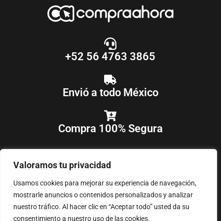
+52 56 4763 3865
Envió a todo México
Compra 100% Segura
Valoramos tu privacidad
Usamos cookies para mejorar su experiencia de navegación,
mostrarle anuncios o contenidos personalizados y analizar
nuestro tráfico. Al hacer clic en “Aceptar todo” usted da su
COPYRIGHT © 2018-2025
COMPRAAHORA
, TODOS LOS DERECHOS
RESERVADOS
consentimiento a nuestro uso de las cookies.