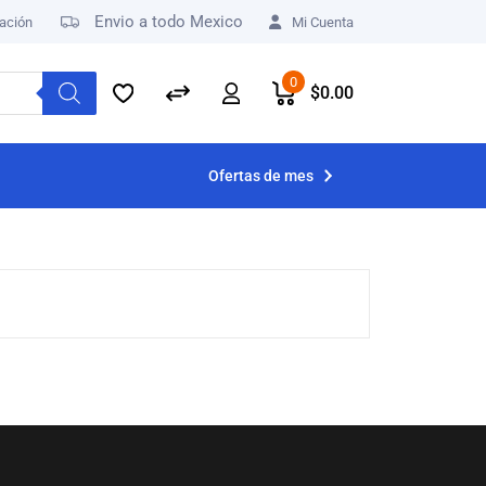
Envio a todo Mexico
ación
Mi Cuenta
0
$
0.00
Ofertas de mes